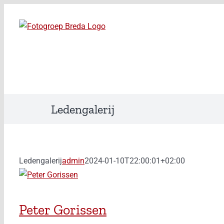
Ga
naar
inhoud
Ledengalerij
Ledengalerij
admin
2024-01-10T22:00:01+02:00
Peter Gorissen