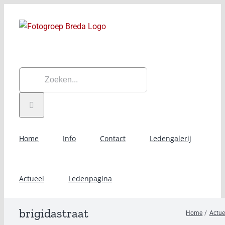
Ga
naar
inhoud
Zoeken
naar:
Home
Info
Contact
Ledengalerij
Actueel
Ledenpagina
brigidastraat
Home
Actue