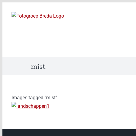
Ga
naar
inhoud
mist
Images tagged "mist"